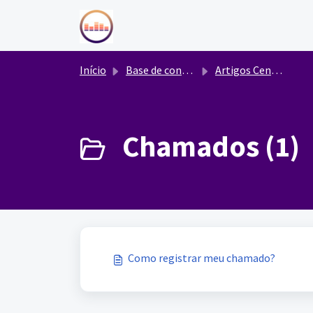
Ir para o conteúdo principal
Início
Base de conhecimento
Artigos Central de Ajuda
Chamados (1)
Como registrar meu chamado?