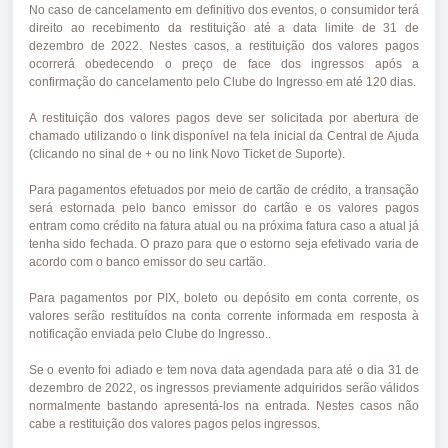
No caso de cancelamento em definitivo dos eventos, o consumidor terá
direito ao recebimento da restituição até a data limite de 31 de
dezembro de 2022. Nestes casos,
a restituição dos valores pagos
ocorrerá obedecendo o preço de face dos ingressos após a
confirmação do cancelamento pelo Clube do Ingresso em até 120 dias.
A restituição dos valores pagos deve ser solicitada por abertura de
chamado utilizando
o link disponível na tela inicial da Central de Ajuda
(clicando no sinal de + ou no link Novo Ticket de Suporte).
Para pagamentos efetuados por meio de cartão de crédito, a transação
será estornada pelo banco emissor do cartão e os valores pagos
entram como crédito na fatura atual ou na próxima fatura caso a atual já
tenha sido fechada. O prazo para que o estorno seja efetivado varia de
acordo com o banco emissor do seu cartão.
Para pagamentos por PIX, boleto ou depósito em conta corrente, os
valores serão restituídos na conta corrente informada em resposta à
notificação enviada pelo Clube do Ingresso..
Se o evento foi adiado e tem nova data agendada para até o dia 31 de
dezembro de 2022, os ingressos previamente adquiridos serão válidos
normalmente bastando apresentá-los na entrada. Nestes casos não
cabe a restituição dos valores pagos pelos ingressos.