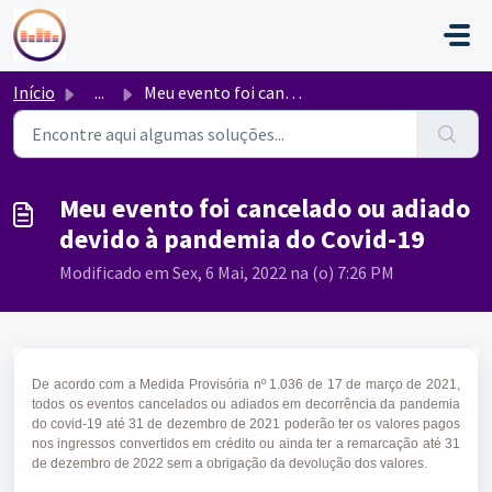
Ir para o conteúdo principal
Início
...
Meu evento foi cancelado ou adiado devido à pandemia do C...
Meu evento foi cancelado ou adiado
devido à pandemia do Covid-19
Modificado em Sex, 6 Mai, 2022 na (o) 7:26 PM
De acordo com a Medida Provisória nº 1.036 de 17 de março de 2021,
todos os eventos cancelados ou adiados em decorrência da pandemia
do covid-19 até 31 de dezembro de 2021 poderão ter os valores pagos
nos ingressos convertidos em crédito ou ainda ter a remarcação até 31
de dezembro de 2022 sem a obrigação da devolução dos valores.