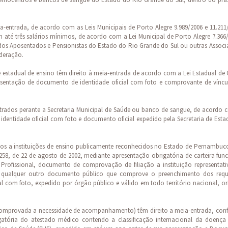
a-entrada, de acordo com as Leis Municipais de Porto Alegre 9.989/2006 e 11.211
até três salários mínimos, de acordo com a Lei Municipal de Porto Alegre 7.366
os Aposentados e Pensionistas do Estado do Rio Grande do Sul ou outras Associ
ederação.
 e estadual de ensino têm direito à meia-entrada de acordo com a Lei Estadual de
presentação de documento de identidade oficial com foto e comprovante de víncu
istrados perante a Secretaria Municipal de Saúde ou banco de sangue, de acordo 
identidade oficial com foto e documento oficial expedido pela Secretaria de Est
lados a instituições de ensino publicamente reconhecidos no Estado de Pernambuc
258, de 22 de agosto de 2002, mediante apresentação obrigatória de carteira fun
 Profissional, documento de comprovação de filiação a instituição representati
 ou qualquer outro documento público que comprove o preenchimento dos requi
al com foto, expedido por órgão público e válido em todo território nacional, or
comprovada a necessidade de acompanhamento) têm direito a meia-entrada, con
gatória do atestado médico contendo a classificação internacional da doença 