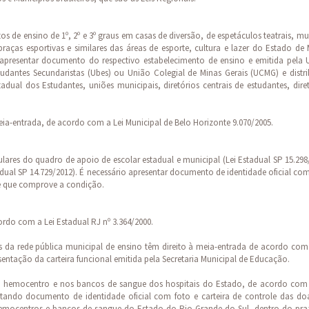
 de ensino de 1º, 2º e 3º graus em casas de diversão, de espetáculos teatrais, mu
raças esportivas e similares das áreas de esporte, cultura e lazer do Estado de
io apresentar documento do respectivo estabelecimento de ensino e emitida pela 
tudantes Secundaristas (Ubes) ou União Colegial de Minas Gerais (UCMG) e distri
tadual dos Estudantes, uniões municipais, diretórios centrais de estudantes, dire
eia-entrada, de acordo com a Lei Municipal de Belo Horizonte 9.070/2005.
ulares do quadro de apoio de escolar estadual e municipal (Lei Estadual SP 15.298
adual SP 14.729/2012). É necessário apresentar documento de identidade oficial co
ite que comprove a condição.
rdo com a Lei Estadual RJ nº 3.364/2000.
ais da rede pública municipal de ensino têm direito à meia-entrada de acordo com
sentação da carteira funcional emitida pela Secretaria Municipal de Educação.
no hemocentro e nos bancos de sangue dos hospitais do Estado, de acordo com 
tando documento de identidade oficial com foto e carteira de controle das do
hemocentros e bancos de sangue do Estado do Rio Grande do Sul, dentro do pra