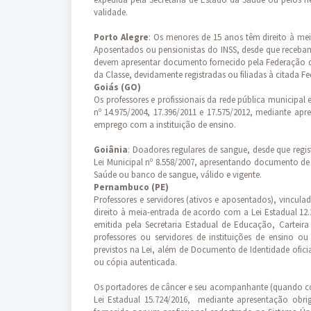
validade.
Porto Alegre
: Os menores de 15 anos têm direito à mei
Aposentados ou pensionistas do INSS, desde que recebam 
devem apresentar documento fornecido pela Federação d
da Classe, devidamente registradas ou filiadas à citada F
Goiás (GO)
Os professores e profissionais da rede pública municipal
nº 14.975/2004, 17.396/2011 e 17.575/2012, mediante a
emprego com a instituição de ensino.
Goiânia
: Doadores regulares de sangue, desde que reg
Lei Municipal nº 8.558/2007, apresentando documento de 
Saúde ou banco de sangue, válido e vigente.
Pernambuco (PE)
Professores e servidores (ativos e aposentados), vincu
direito à meia-entrada de acordo com a Lei Estadual 12.
emitida pela Secretaria Estadual de Educação, Carteira
professores ou servidores de instituições de ensino
previstos na Lei, além de Documento de Identidade ofici
ou cópia autenticada.
Os portadores de câncer e seu acompanhante (quando 
Lei Estadual 15.724/2016, mediante apresentação obri