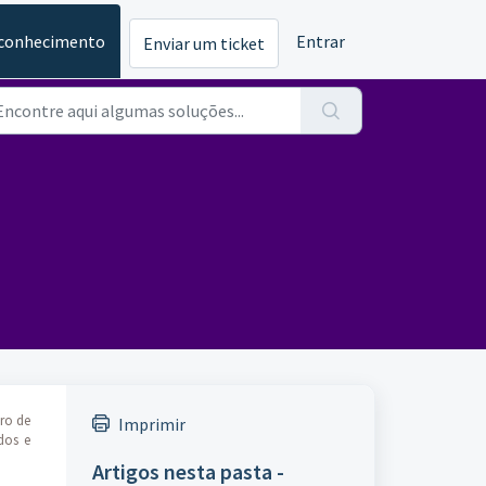
 conhecimento
Entrar
Enviar um ticket
bro de
Imprimir
dos e
Artigos nesta pasta -