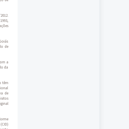
/2012.
/1993,
ações
 Goiás
lo de
com a
ado da
o têm
cional
va de
sitos
iginal
forme
(CID)