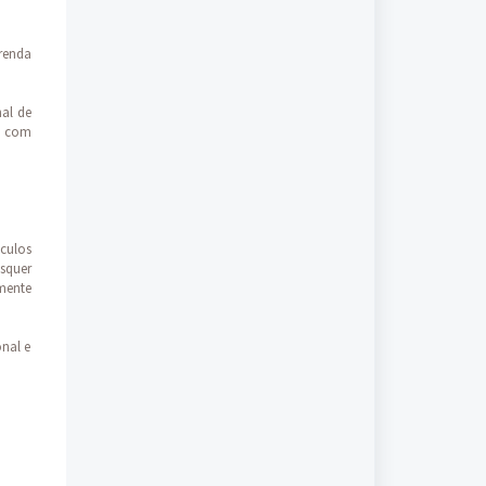
renda
nal de
al com
culos
isquer
mente
onal e