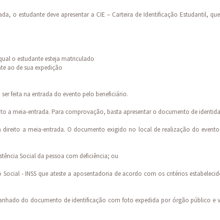
ada, o estudante deve apresentar a CIE – Carteira de Identificação Estudantil, qu
qual o estudante esteja matriculado
nte ao de sua expedição
r feita na entrada do evento pelo beneficiário.
reito a meia-entrada. Para comprovação, basta apresentar o documento de identid
 direito a meia-entrada. O documento exigido no local de realização do evento
stência Social da pessoa com deficiência; ou
Social - INSS que ateste a aposentadoria de acordo com os critérios estabeleci
nhado do documento de identificação com foto expedida por órgão público e v