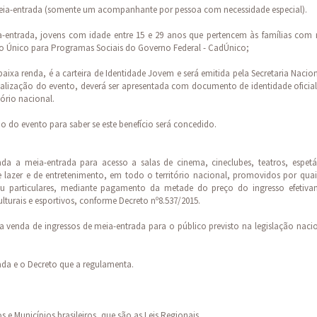
meia-entrada (somente um acompanhante por pessoa com necessidade especial).
a-entrada, jovens com idade entre 15 e 29 anos que pertencem às famílias com 
tro Único para Programas Sociais do Governo Federal - CadÚnico;
ixa renda, é a carteira de Identidade Jovem e será emitida pela Secretaria Nacio
realização do evento, deverá ser apresentada com documento de identidade ofici
tório nacional.
ção do evento para saber se este benefício será concedido.
da a meia-entrada para acesso a salas de cinema, cineclubes, teatros, espetá
de lazer e de entretenimento, em todo o território nacional, promovidos por qua
 ou particulares, mediante pagamento da metade do preço do ingresso efetiva
lturais e esportivos, conforme Decreto nº8.537/2015.
 venda de ingressos de meia-entrada para o público previsto na legislação naci
ada e o Decreto que a regulamenta.
 e Municípios brasileiros, que são as Leis Regionais.