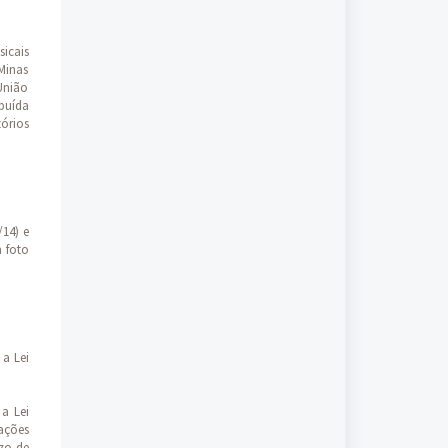
sicais
 Minas
União
buída
tórios
/14) e
m foto
 a Lei
a Lei
ações
zo de