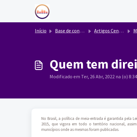
Ir para o conteúdo principal
Início
Base de conhecimento
Artigos Central de Ajuda
M
Quem tem direi
Modificado em Ter, 26 Abr, 2022 na (o) 8:3
No Brasil, a política de meia-entrada é garantida pela L
2015, que vigora em todo o território nacional, ass
municípios onde as mesmas foram publicadas.