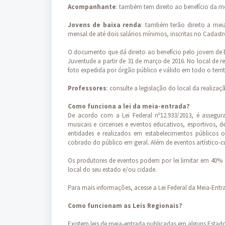
Acompanhante
: também tem direito ao benefício da 
Jovens de baixa renda
: também terão direito a mei
mensal de até dois salários mínimos, inscritas no Cadas
O documento que dá direito ao benefício pelo jovem de ba
Juventude a partir de 31 de março de 2016. No local de 
foto expedida por órgão público e válido em todo o terri
Professores
: consulte a legislação do local da realiza
Como funciona a lei da meia-entrada?
De acordo com a Lei Federal nº12.933/2013, é assegura
musicais e circenses e eventos educativos, esportivos, 
entidades e realizados em estabelecimentos públicos
cobrado do público em geral. Além de eventos artístico-cu
Os produtores de eventos podem por lei limitar em 40% a
local do seu estado e/ou cidade.
Para mais informações, acesse a Lei Federal da Meia-Entr
Como funcionam as Leis Regionais?
Existem leis de meia-entrada publicadas em alguns Estados