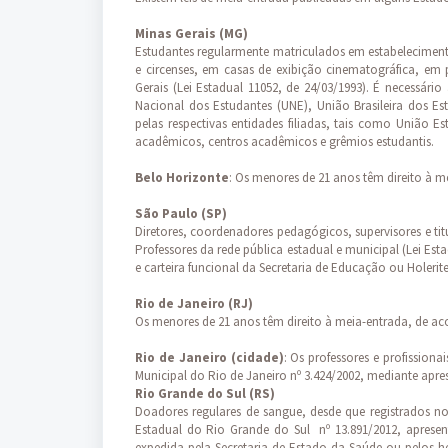
Minas Gerais (MG)
Estudantes regularmente matriculados em estabelecimentos
e circenses, em casas de exibição cinematográfica, em p
Gerais (Lei Estadual 11052, de 24/03/1993). É necessár
Nacional dos Estudantes (UNE), União Brasileira dos Es
pelas respectivas entidades filiadas, tais como União Es
acadêmicos, centros acadêmicos e grêmios estudantis.
Belo Horizonte
: Os menores de 21 anos têm direito à m
São Paulo (SP)
Diretores, coordenadores pedagógicos, supervisores e tit
Professores da rede pública estadual e municipal (Lei Est
e carteira funcional da Secretaria de Educação ou Holer
Rio de Janeiro (RJ)
Os menores de 21 anos têm direito à meia-entrada, de aco
Rio de Janeiro (cidade)
: Os professores e profission
Municipal do Rio de Janeiro nº 3.424/2002, mediante apre
Rio Grande do Sul (RS)
Doadores regulares de sangue, desde que registrados 
Estadual do Rio Grande do Sul nº 13.891/2012, apresen
expedida pela Secretaria de Estado da Saúde ou pelos 